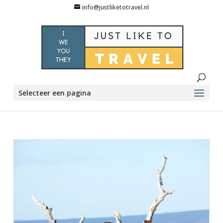
info@justliketotravel.nl
Selecteer een pagina