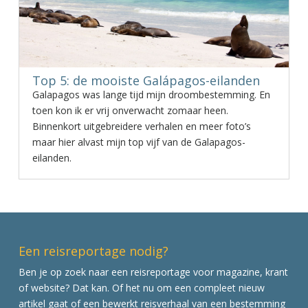
Top 5: de mooiste Galápagos-eilanden
Galapagos was lange tijd mijn droombestemming. En
toen kon ik er vrij onverwacht zomaar heen.
Binnenkort uitgebreidere verhalen en meer foto’s
maar hier alvast mijn top vijf van de Galapagos-
eilanden.
Een reisreportage nodig?
Ben je op zoek naar een reisreportage voor magazine, krant
of website? Dat kan. Of het nu om een compleet nieuw
artikel gaat of een bewerkt reisverhaal van een bestemming