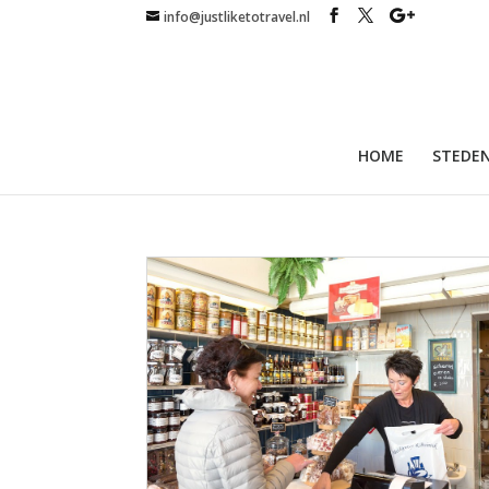
info@justliketotravel.nl
HOME
STEDEN