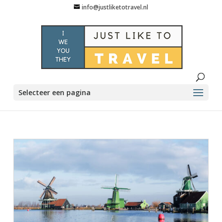
info@justliketotravel.nl
Selecteer een pagina