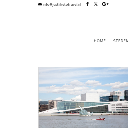
info@justliketotravel.nl
HOME
STEDEN