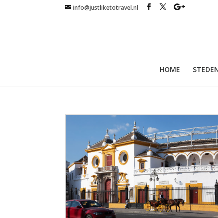
info@justliketotravel.nl
HOME
STEDEN