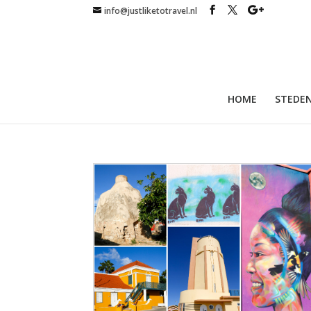
info@justliketotravel.nl
HOME
STEDEN