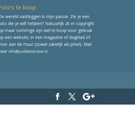
Foto’s te koop
De wereld vastleggen is mijn passie. Zie je een
foto die je wilt hebben? Natuurlijk zit er copyright
op maar sommige zijn wel te koop voor gebruik
op een website, in een magazine of dagblad of
voor aan de muur (zowel zakelijk als privé). Mail
naar
info@justliketotravel.nl