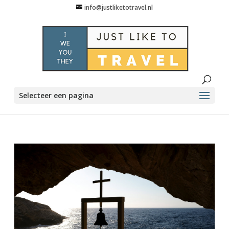
info@justliketotravel.nl
Selecteer een pagina