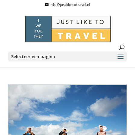
info@justliketotravel.nl
Selecteer een pagina