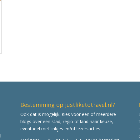
Bestemming op justliketotravel.nl?
Ook dat is mogelijk. Kies voor een of meerdere
blogs over een stad, regio of land naar keuze,
eventueel met linkjes en/of lezersacties.
l