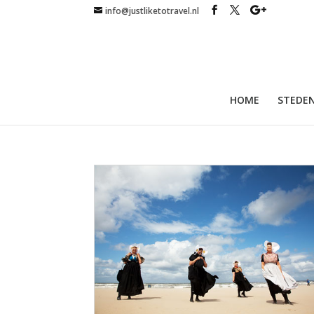
info@justliketotravel.nl
HOME
STEDEN