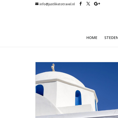
info@justliketotravel.nl
HOME
STEDEN