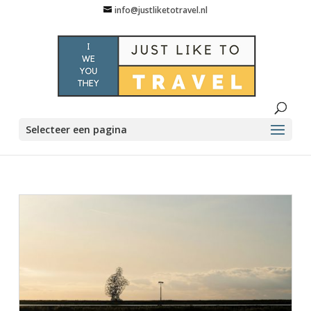
info@justliketotravel.nl
Selecteer een pagina