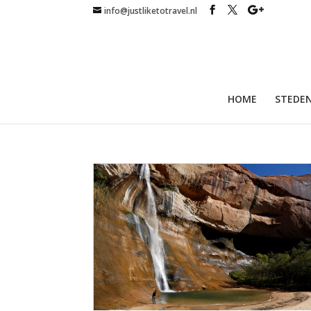
info@justliketotravel.nl
HOME
STEDEN