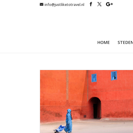
info@justliketotravel.nl
HOME
STEDEN