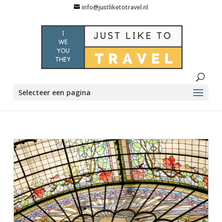
info@justliketotravel.nl
Selecteer een pagina