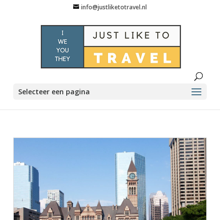
info@justliketotravel.nl
Selecteer een pagina