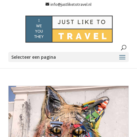
info@justliketotravel.nl
Selecteer een pagina