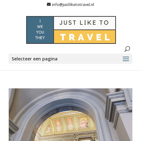
info@justliketotravel.nl
Selecteer een pagina