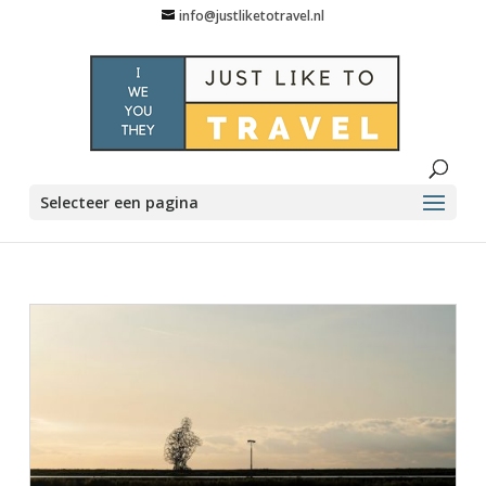
info@justliketotravel.nl
Selecteer een pagina