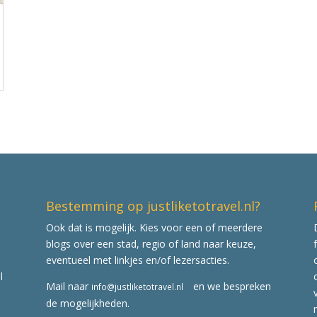
Bestemming op justliketotravel.nl?
Ook dat is mogelijk. Kies voor een of meerdere
blogs over een stad, regio of land naar keuze,
eventueel met linkjes en/of lezersacties.
l
Mail naar
en we bespreken
info@justliketotravel.nl
de mogelijkheden.