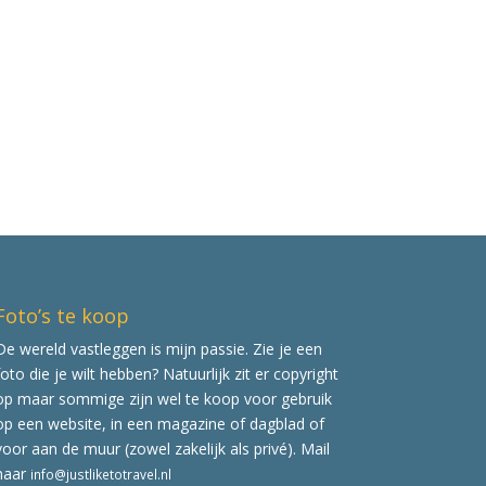
Foto’s te koop
De wereld vastleggen is mijn passie. Zie je een
foto die je wilt hebben? Natuurlijk zit er copyright
op maar sommige zijn wel te koop voor gebruik
op een website, in een magazine of dagblad of
voor aan de muur (zowel zakelijk als privé). Mail
naar
info@justliketotravel.nl