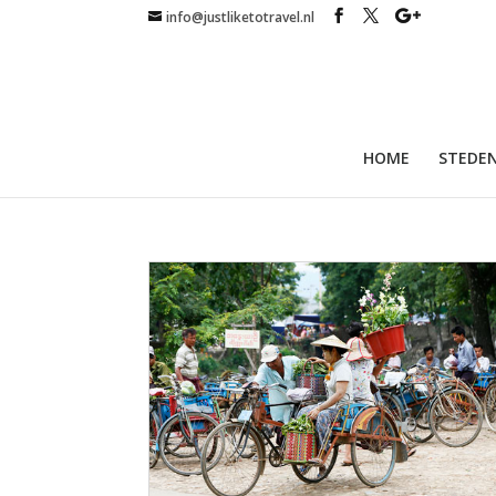
info@justliketotravel.nl
HOME
STEDEN