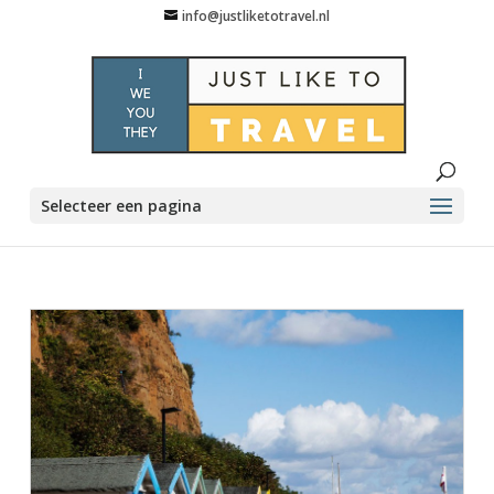
info@justliketotravel.nl
Selecteer een pagina