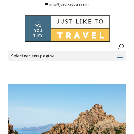
info@justliketotravel.nl
Selecteer een pagina