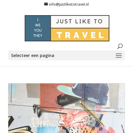
info@justliketotravel.nl
Selecteer een pagina