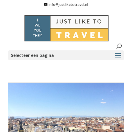
info@justliketotravel.nl
Selecteer een pagina