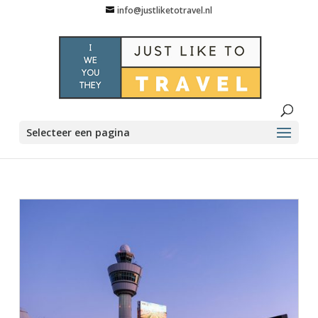
info@justliketotravel.nl
Selecteer een pagina