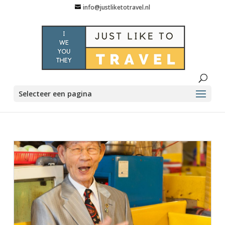
info@justliketotravel.nl
Selecteer een pagina