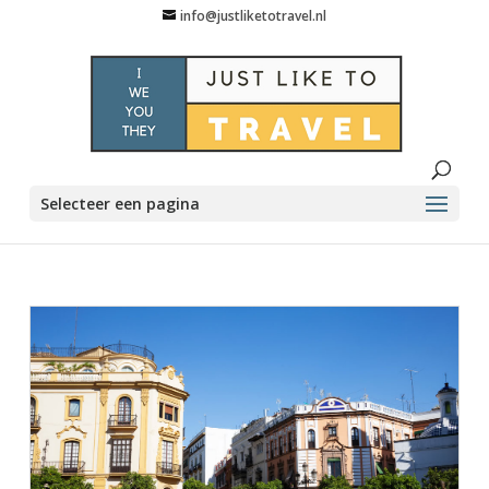
info@justliketotravel.nl
Selecteer een pagina