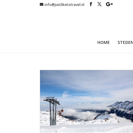
info@justliketotravel.nl
HOME
STEDEN