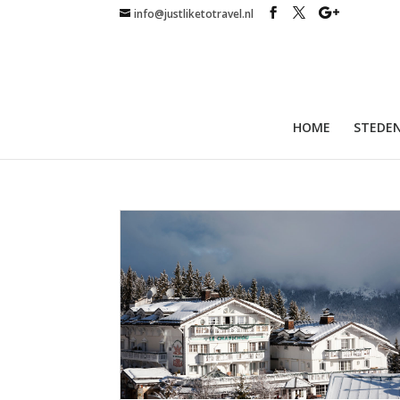
info@justliketotravel.nl
HOME
STEDEN