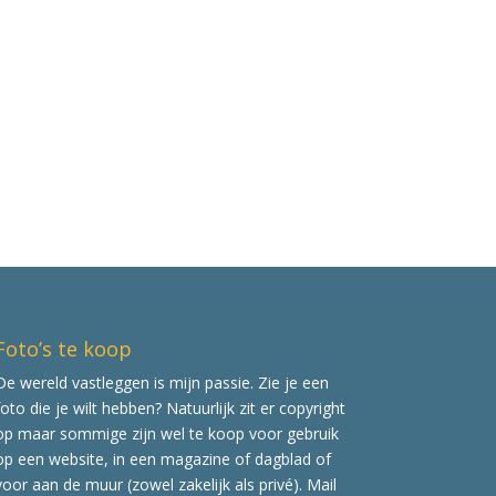
Foto’s te koop
De wereld vastleggen is mijn passie. Zie je een
foto die je wilt hebben? Natuurlijk zit er copyright
op maar sommige zijn wel te koop voor gebruik
op een website, in een magazine of dagblad of
voor aan de muur (zowel zakelijk als privé). Mail