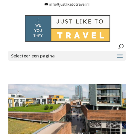
info@justliketotravel.nl
Selecteer een pagina