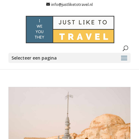
info@justliketotravel.nl
Selecteer een pagina