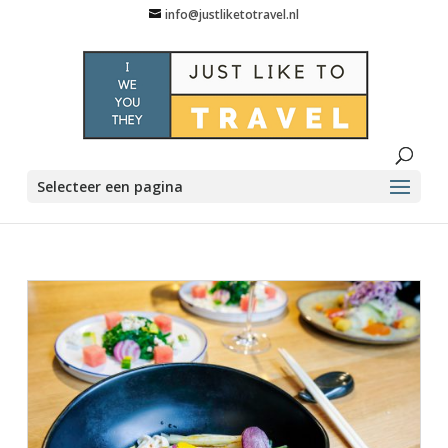
info@justliketotravel.nl
Selecteer een pagina