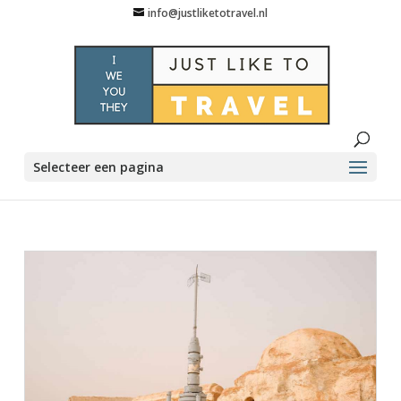
info@justliketotravel.nl
Selecteer een pagina