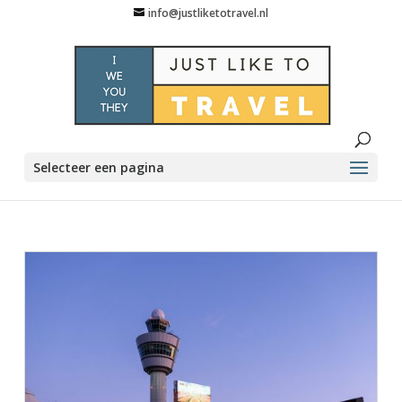
info@justliketotravel.nl
Selecteer een pagina