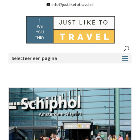
info@justliketotravel.nl
Selecteer een pagina