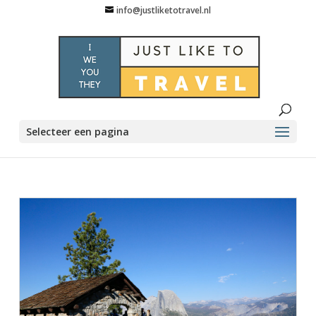
info@justliketotravel.nl
Selecteer een pagina