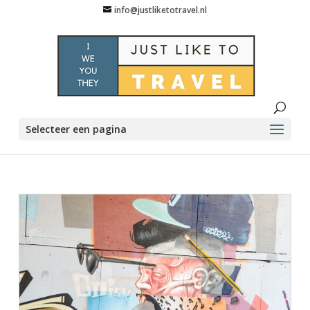
info@justliketotravel.nl
Selecteer een pagina