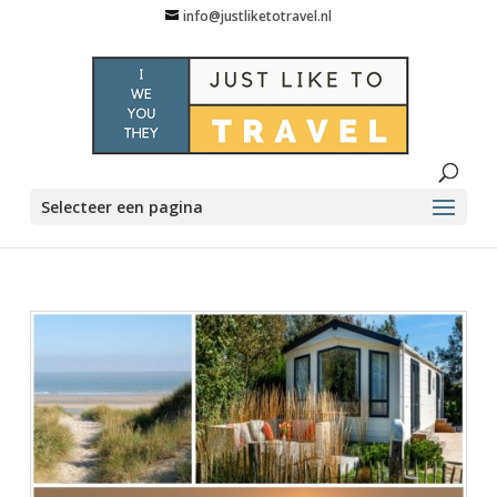
info@justliketotravel.nl
Selecteer een pagina