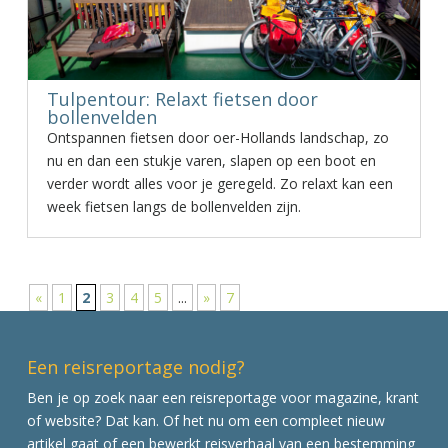
Tulpentour: Relaxt fietsen door
bollenvelden
Ontspannen fietsen door oer-Hollands landschap, zo
nu en dan een stukje varen, slapen op een boot en
verder wordt alles voor je geregeld. Zo relaxt kan een
week fietsen langs de bollenvelden zijn.
«
1
2
3
4
5
...
»
7
Een reisreportage nodig?
Ben je op zoek naar een reisreportage voor magazine, krant
of website? Dat kan. Of het nu om een compleet nieuw
artikel gaat of een bewerkt reisverhaal van een bestemming