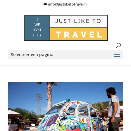
info@justliketotravel.nl
Selecteer een pagina