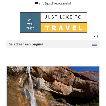
info@justliketotravel.nl
Selecteer een pagina