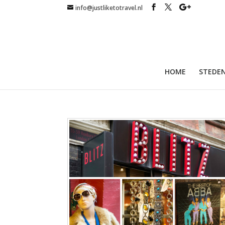
info@justliketotravel.nl
HOME
STEDEN