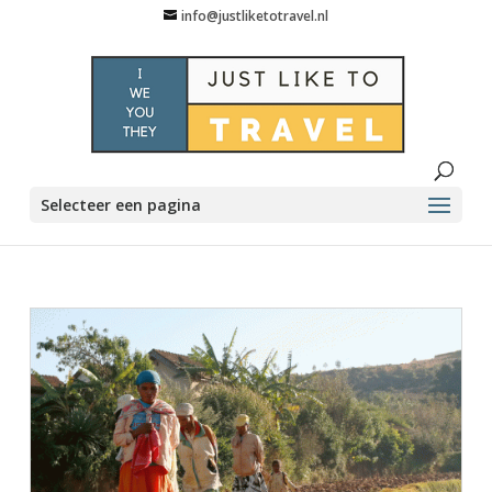
info@justliketotravel.nl
Selecteer een pagina