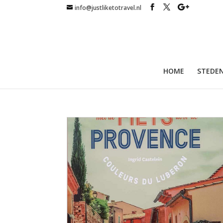
info@justliketotravel.nl
HOME
STEDEN