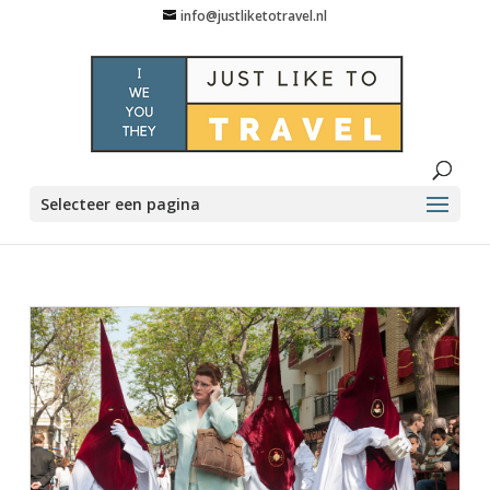
info@justliketotravel.nl
Selecteer een pagina