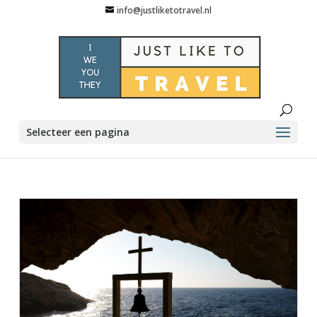
info@justliketotravel.nl
Selecteer een pagina