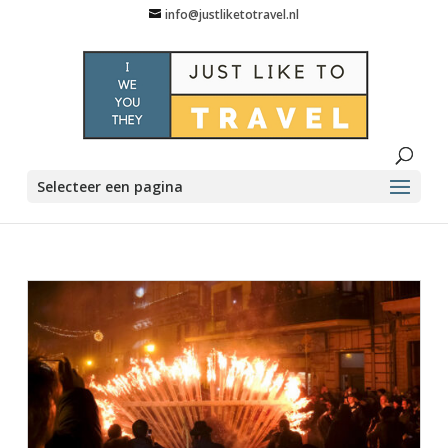
info@justliketotravel.nl
Selecteer een pagina