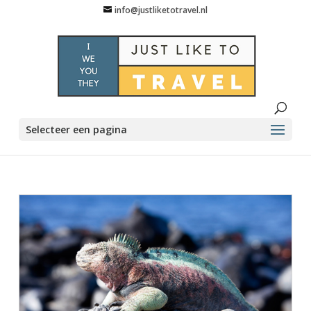
info@justliketotravel.nl
Selecteer een pagina