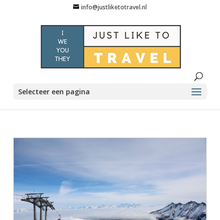
info@justliketotravel.nl
Selecteer een pagina