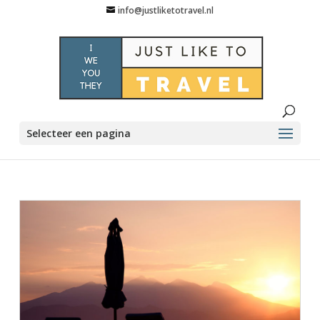
info@justliketotravel.nl
Selecteer een pagina