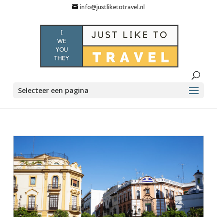
info@justliketotravel.nl
Selecteer een pagina