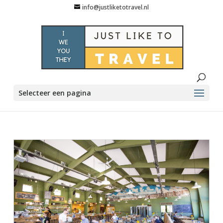
info@justliketotravel.nl
Selecteer een pagina